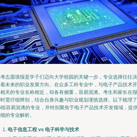
高考志愿填报是学子们迈向大学校园的关键一步，专业选择往往
定着未来的职业发展方向。在众多工科专业中，与电子产品技术
发相关的专业名称相近，却各有侧重，容易混淆。考生和家长在
考时需仔细辨别，结合自身兴趣与职业规划谨慎选择。以下梳理
15组容易混淆的专业，并特别聚焦于电子产品技术开发领域，提
详细的专业解析。
电子信息工程 vs 电子科学与技术