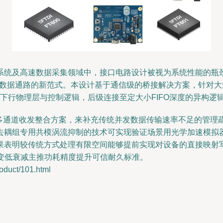
系统及高速数据采集领域中，接口电路设计被视为系统性能的瓶颈
高速数据通路的新范式。本设计基于通信级的桥接解决方案，针对
0下行物理层与控制逻辑，后级连接至定大小FIFO深度的异构逻
器多通道收发整合方案，来补充传统并发数据传输速率不足的管理疏漏
去耦组专用共模涡流抑制的技术可实现验证场景用光学加速模拟
果表明较传统方式处理有限空间能够提前实现对设备的直接映射
宽不变低衰减主推功耗精度提升可信耐久标准。
uct/101.html